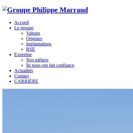
Accueil
Le groupe
Valeurs
Origines
Implantations
RSE
Expertise
Nos métiers
Ils nous ont fait confiance
Actualités
Contact
CARRIÈRE